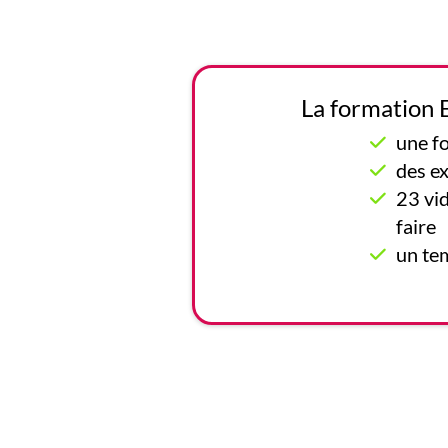
La formation E
une f
des ex
23 vi
faire
un te